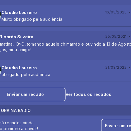
Claudio Loureiro
16/03/2023 •
Muito obrigado pela audiência
 Ricardo Silveira
25/05/2021 •
 matina, 13ºC, tomando aquele chimarrão e ouvindo a 13 de Agost
ços, meu amigo!
Claudio Loureiro
21/03/2022 •
obrigado pela audiencia
Enviar um recado
Ver todos os recados
GORA NA RÁDIO
há recados ainda.
Enviar um r
o primeiro a enviar!