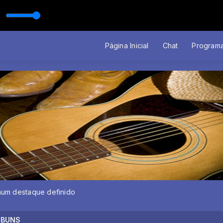
ureiro
Página Inicial
Chat
Program
um destaque definido
LBUNS