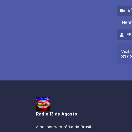
V
Nenh
ES
Visit
317.
Radio 13 de Agosto
A melhor web rádio do Brasil.