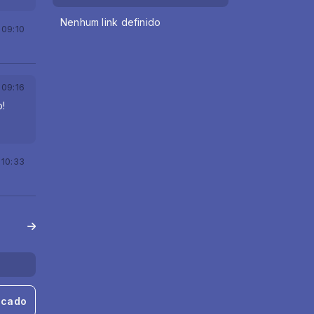
Nenhum link definido
 09:10
 09:16
o!
 10:33
ecado