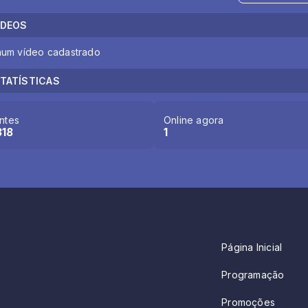
ÍDEOS
um vídeo cadastrado
TATÍSTICAS
antes
Online agora
318
1
Página Inicial
Programação
Promoções